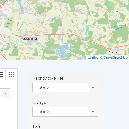
| ©
Leaflet
OpenStreetMap
Расположение
Любой
Статус
Любой
Тип