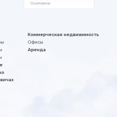
Осиповичи
Коммерческая недвижимость
ры
Офисы
ы
Аренда
ы
е
но
вичах