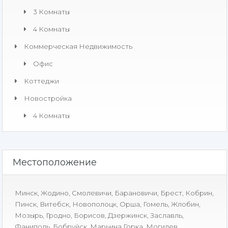
3 Комнаты
4 Комнаты
Коммерческая Недвижимость​
Офис
Коттеджи
Новостройка
4 Комнаты
Местоположение
Минск
,
Жодино
,
Смолевичи
,
Барановичи
,
Брест
,
Кобрин
,
Пинск
,
Витебск
,
Новополоцк
,
Орша
,
Гомель
,
Жлобин
,
Мозырь
,
Гродно
,
Борисов
,
Дзержинск
,
Заславль
,
Фаниполь
,
Бобруйск
,
Марьина Горка
,
Могилев
,