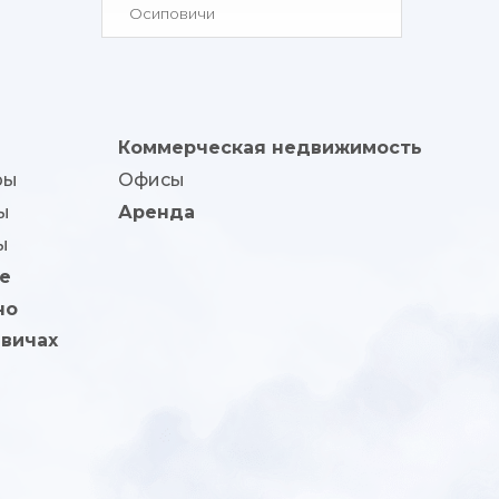
Осиповичи
Коммерческая недвижимость
ры
Офисы
ы
Аренда
ы
е
но
вичах