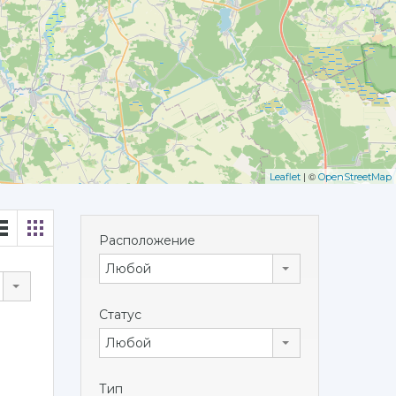
| ©
Leaflet
OpenStreetMap
Расположение
Любой
Статус
Любой
Тип