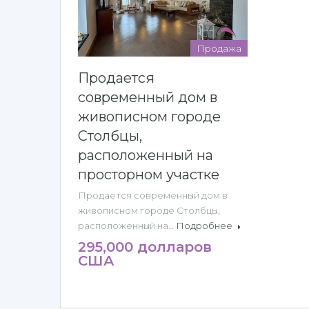
Продажа
Продается
современный дом в
живописном городе
Столбцы,
расположенный на
просторном участке
Продается современный дом в
живописном городе Столбцы,
расположенный на…
Подробнее
295,000 долларов
США