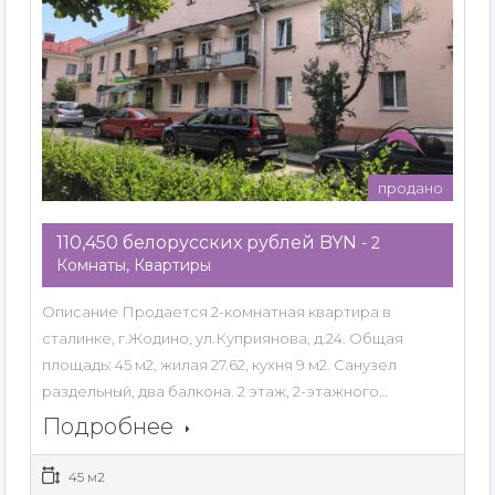
продано
110,450 белорусских рублей BYN
- 2
Комнаты, Квартиры
Описание Продается 2-комнатная квартира в
сталинке, г.Жодино, ул.Куприянова, д.24. Общая
площадь: 45 м2, жилая 27.62, кухня 9 м2. Санузел
раздельный, два балкона. 2 этаж, 2-этажного…
Подробнее
45 м2