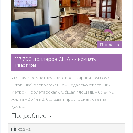
Продажа
117,700 долларов США
- 2 Комнаты,
Квартиры
Уютная 2-комнатная квартира в кирпичном доме
(Сталинка) расположенном недалеко от станции
метро «Пролетарская». Общая площадь – 63.84м2,
жилая – 36.44 м2, большая, просторная, светлая
кухня…
Подробнее
63,8 м2